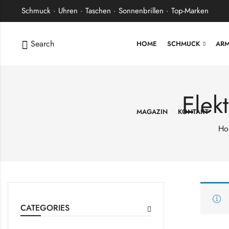
Schmuck · Uhren · Taschen · Sonnenbrillen · Top-Marken
Search
HOME
SCHMUCK
AR
Elek
MAGAZIN
KONTAKT
Ho
CATEGORIES