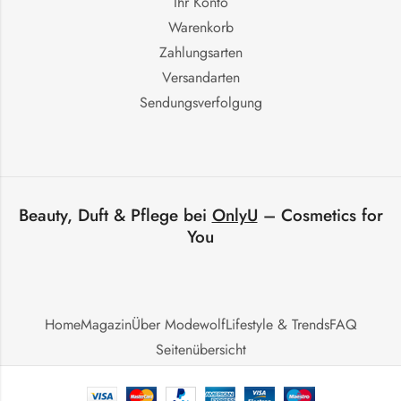
Ihr Konto
Warenkorb
Zahlungsarten
Versandarten
Sendungsverfolgung
Beauty, Duft & Pflege bei
OnlyU
– Cosmetics for
You
Home
Magazin
Über Modewolf
Lifestyle & Trends
FAQ
Seitenübersicht